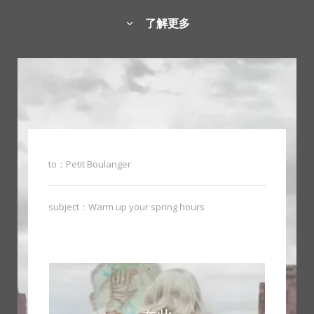
了解更多
to：Petit Boulanger
subject：Warm up your spring hours