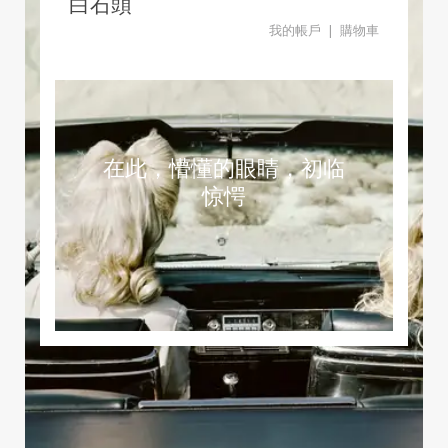
白石頭
我的帳戶 | 購物車
在此，懵懂的眼睛，初临
惊愕